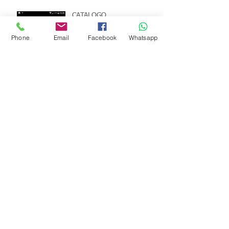
CATALOGO
Phone
Email
Facebook
Whatsapp
Archivo
julio de 2020
(1)
1 entrada
Buscar por tags
No hay etiquetas aún.
Síguenos